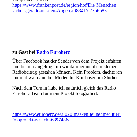
https://www.frankenpost.de/region/hof/Die-Menschen-
lachen-gerade-mit-den-Augen;art83415,7356583
zu Gast bei
Radio Euroherz
Über Facebook hat der Sender von dem Projekt erfahren
und bei mir angefragt, ob wir darüber nicht ein kleinen
Radiobeitrag gestalten können. Kein Problem, dachte ich
mir und war dann bei Moderator Kai Losert im Studio.
Nach dem Termin habe ich natürlich gleich das Radio
Euroherz Team für mein Projekt fotografiert.
https://www.euroherz.de/2-020-masken-teilnehmer-fuer-
fotoprojekt-gesucht-6397486/